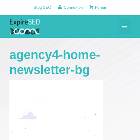
Aller
Blog SEO
Connexion
Panier
au
contenu
Menu
agency4-home-
newsletter-bg