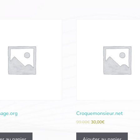
age.org
Croquemonsieur.net
99,00
€
30,00
€
er au panier
Ajouter au panier