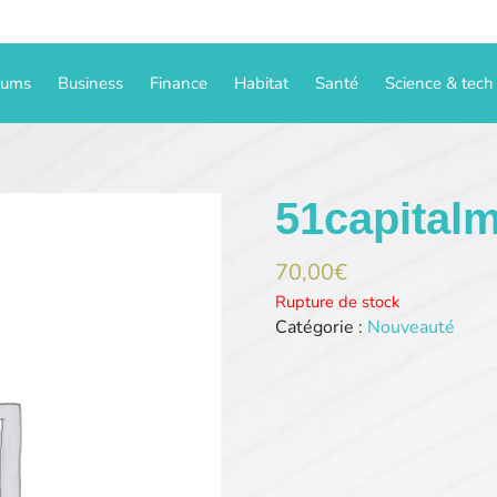
iums
Business
Finance
Habitat
Santé
Science & tech
51capital
70,00
€
Rupture de stock
Catégorie :
Nouveauté