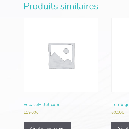
Produits similaires
EspaceHillel.com
Temoign
119,00
€
60,00
€
Ajouter au panier
Ajout