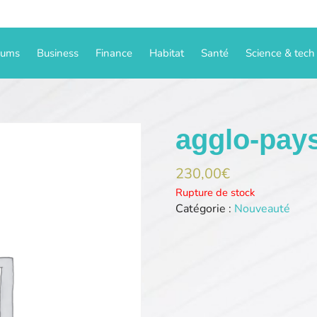
iums
Business
Finance
Habitat
Santé
Science & tech
agglo-pay
230,00
€
Rupture de stock
Catégorie :
Nouveauté