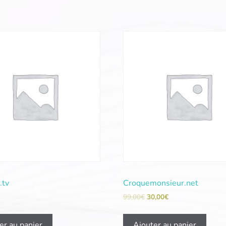
.tv
Croquemonsieur.net
99,00
€
30,00
€
er au panier
Ajouter au panier