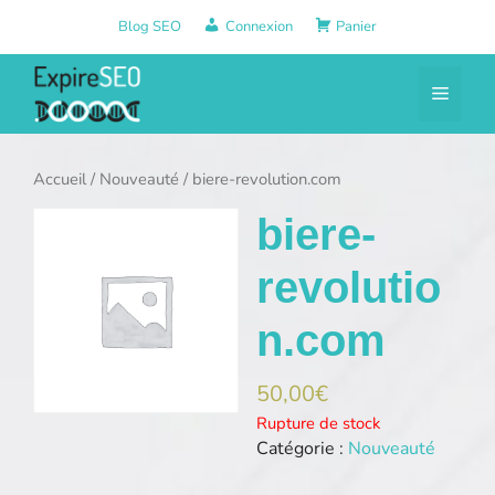
Aller
Blog SEO
Connexion
Panier
au
contenu
Menu
Accueil
/
Nouveauté
/ biere-revolution.com
biere-
revolutio
n.com
50,00
€
Rupture de stock
Catégorie :
Nouveauté