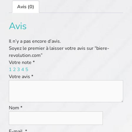
Avis (0)
Avis
Il n’y a pas encore d’avis.
Soyez le premier à laisser votre avis sur “biere-
revolution.com”
Votre note
*
1
2
3
4
5
Votre avis
*
Nom
*
E-mail
*