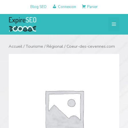
Aller
Blog SEO
Connexion
Panier
au
contenu
Menu
Accueil
/
Tourisme
/
Régional
/ Coeur-des-cevennes.com