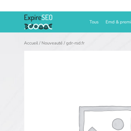
Aller
au
contenu
Tous
Emd & prem
Accueil
/
Nouveauté
/ gdr-rsd.fr