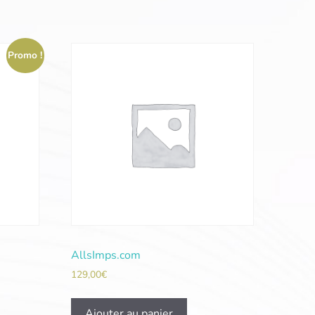
Promo !
AllsImps.com
129,00
€
Ajouter au panier