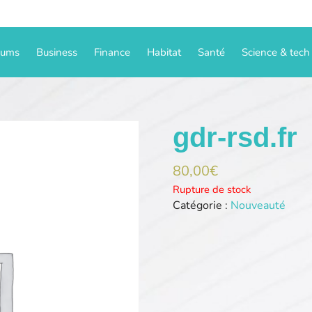
iums
Business
Finance
Habitat
Santé
Science & tech
gdr-rsd.fr
80,00
€
Rupture de stock
Catégorie :
Nouveauté