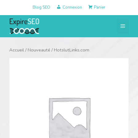
Aller
Blog SEO
Connexion
Panier
au
contenu
Menu
Accueil
/
Nouveauté
/ HotslutLinks.com