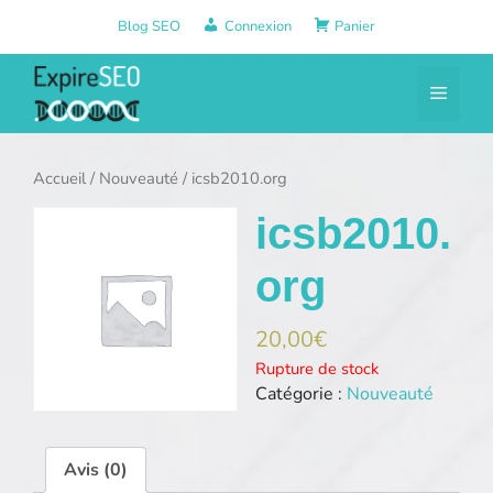
Aller
Blog SEO
Connexion
Panier
au
contenu
Menu
Accueil
/
Nouveauté
/ icsb2010.org
icsb2010.
org
20,00
€
Rupture de stock
Catégorie :
Nouveauté
Avis (0)