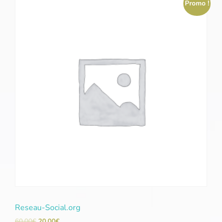
Promo !
Reseau-Social.org
60,00
€
20,00
€