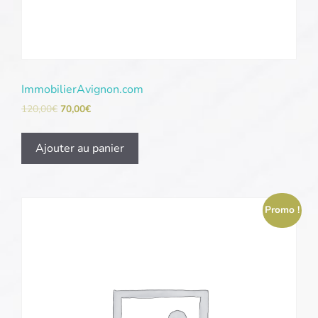
ImmobilierAvignon.com
120,00
€
70,00
€
Ajouter au panier
Promo !