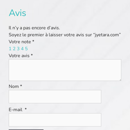
Avis
Il n’y a pas encore d’avis.
Soyez le premier à laisser votre avis sur “jyetara.com”
Votre note
*
1
2
3
4
5
Votre avis
*
Nom
*
E-mail
*