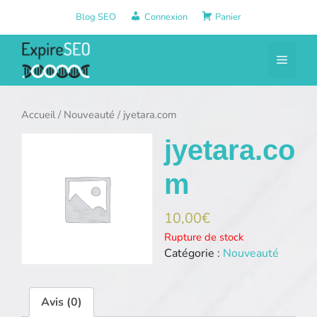
Aller
Blog SEO
Connexion
Panier
au
contenu
Menu
Accueil
/
Nouveauté
/ jyetara.com
jyetara.co
m
10,00
€
Rupture de stock
Catégorie :
Nouveauté
Avis (0)