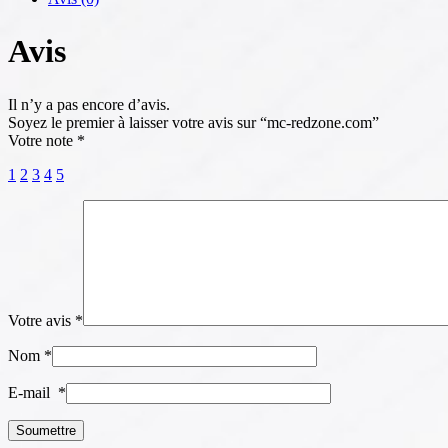
Avis
Il n’y a pas encore d’avis.
Soyez le premier à laisser votre avis sur “mc-redzone.com”
Votre note
*
1
2
3
4
5
Votre avis
*
Nom
*
E-mail
*