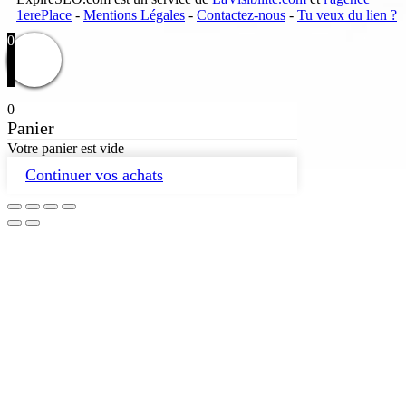
1erePlace
-
Mentions Légales
-
Contactez-nous
-
Tu veux du lien ?
0
0
Panier
Votre panier est vide
Continuer vos achats