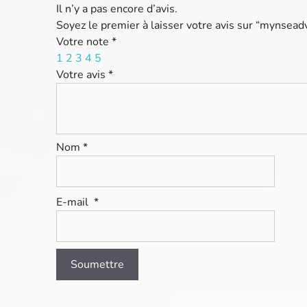
Il n’y a pas encore d’avis.
Soyez le premier à laisser votre avis sur “mynsead
Votre note
*
1
2
3
4
5
Votre avis
*
Nom
*
E-mail
*