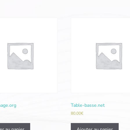
age.org
Table-basse.net
80,00
€
er au panier
Ajouter au panier