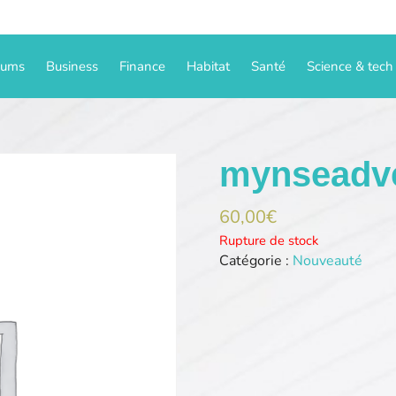
iums
Business
Finance
Habitat
Santé
Science & tech
mynseadve
60,00
€
Rupture de stock
Catégorie :
Nouveauté