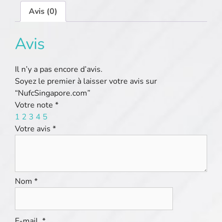
Avis (0)
Avis
Il n’y a pas encore d’avis.
Soyez le premier à laisser votre avis sur
“NufcSingapore.com”
Votre note
*
1
2
3
4
5
Votre avis
*
Nom
*
E-mail
*