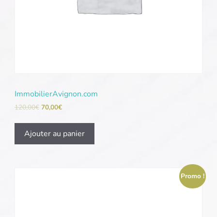
ImmobilierAvignon.com
120,00
€
70,00
€
Ajouter au panier
Promo !