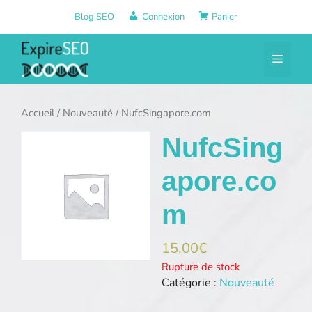
Aller
Blog SEO
Connexion
Panier
au
contenu
Menu
Accueil
/
Nouveauté
/ NufcSingapore.com
NufcSing
apore.co
m
15,00
€
Rupture de stock
Catégorie :
Nouveauté