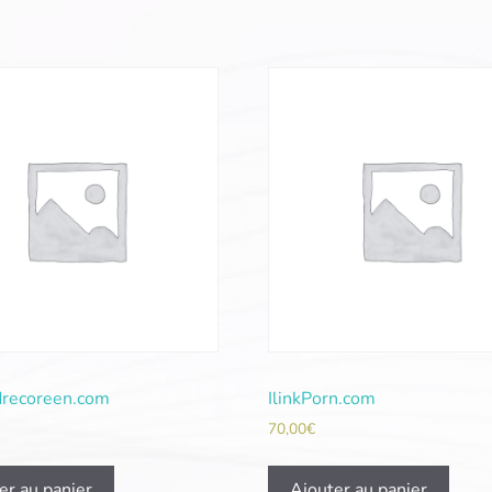
recoreen.com
IlinkPorn.com
70,00
€
er au panier
Ajouter au panier