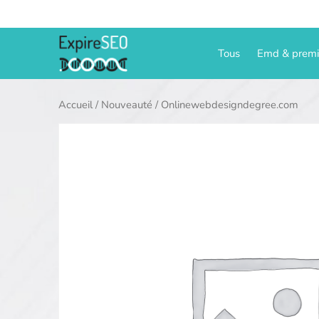
Aller
au
contenu
Tous
Emd & prem
Accueil
/
Nouveauté
/ Onlinewebdesigndegree.com