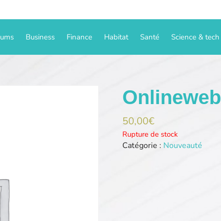
iums
Business
Finance
Habitat
Santé
Science & tech
Onlineweb
50,00
€
Rupture de stock
Catégorie :
Nouveauté