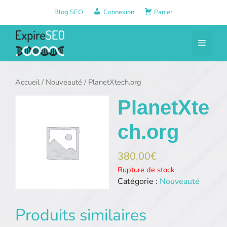
Aller
Blog SEO
Connexion
Panier
au
contenu
Menu
Accueil
/
Nouveauté
/ PlanetXtech.org
PlanetXte
ch.org
380,00
€
Rupture de stock
Catégorie :
Nouveauté
Produits similaires