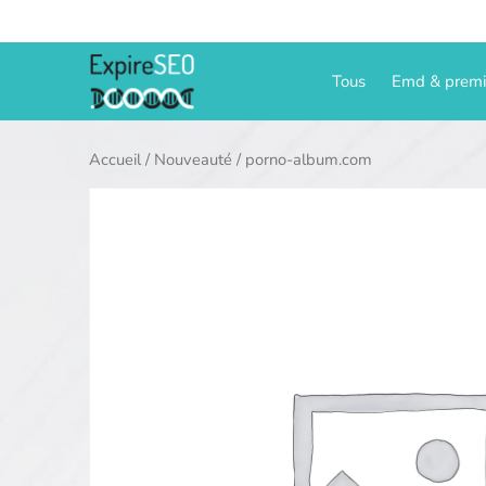
Aller
au
contenu
Tous
Emd & prem
Accueil
/
Nouveauté
/ porno-album.com