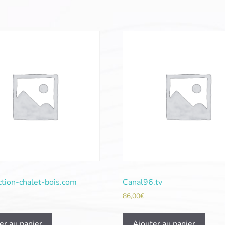
ction-chalet-bois.com
Canal96.tv
86,00
€
er au panier
Ajouter au panier