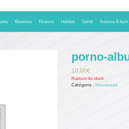
iums
Business
Finance
Habitat
Santé
Science & tech
porno-al
10,00
€
Rupture de stock
Catégorie :
Nouveauté