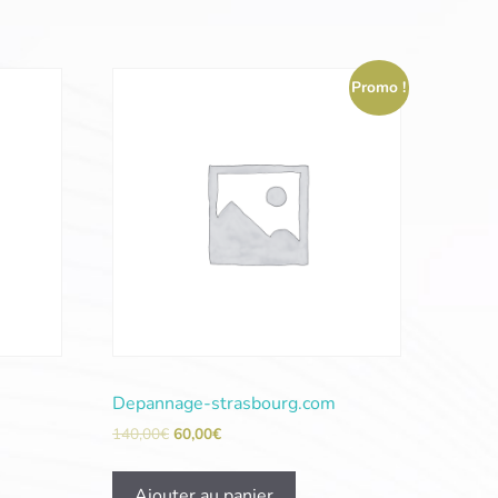
Promo !
Depannage-strasbourg.com
140,00
€
60,00
€
Ajouter au panier