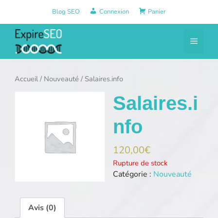
Aller
Blog SEO
Connexion
Panier
au
contenu
Menu
Accueil
/
Nouveauté
/ Salaires.info
Salaires.i
nfo
120,00
€
Rupture de stock
Catégorie :
Nouveauté
Avis (0)