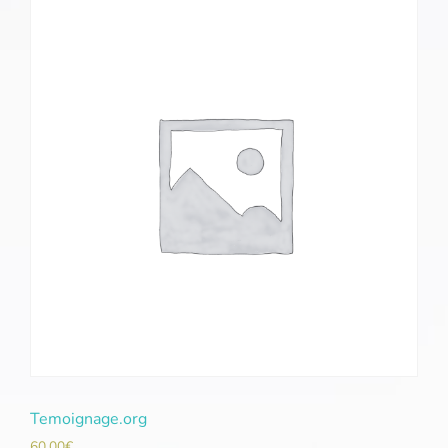
Temoignage.org
60,00
€