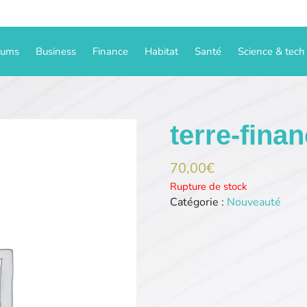
iums
Business
Finance
Habitat
Santé
Science & tech
terre-finan
70,00
€
Rupture de stock
Catégorie :
Nouveauté