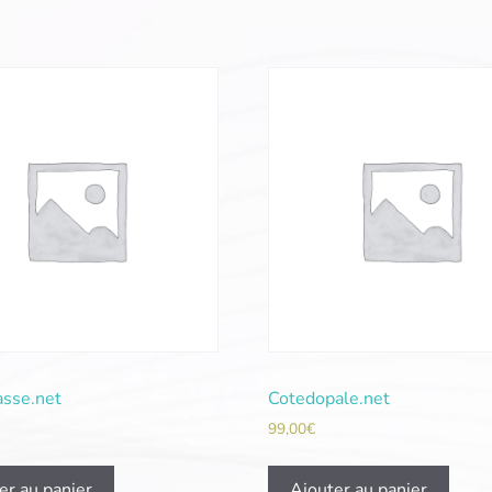
asse.net
Cotedopale.net
99,00
€
er au panier
Ajouter au panier