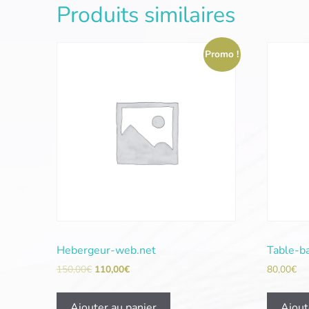
Produits similaires
Promo !
Hebergeur-web.net
Table-b
150,00
€
110,00
€
80,00
€
Ajouter au panier
Ajout