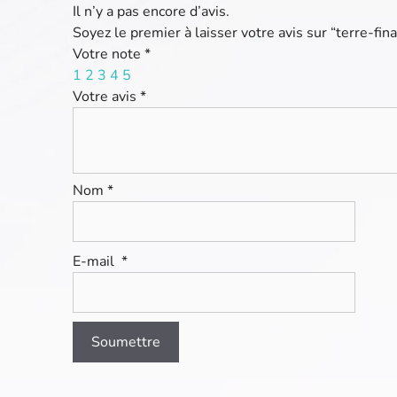
Il n’y a pas encore d’avis.
Soyez le premier à laisser votre avis sur “terre-fina
Votre note
*
1
2
3
4
5
Votre avis
*
Nom
*
E-mail
*