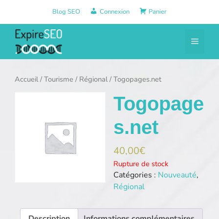
Aller
Blog SEO
Connexion
Panier
au
contenu
Menu
Accueil
/
Tourisme
/
Régional
/ Togopages.net
Togopage
s.net
40,00
€
Rupture de stock
Catégories :
Nouveauté
,
Régional
Description
Informations complémentaires