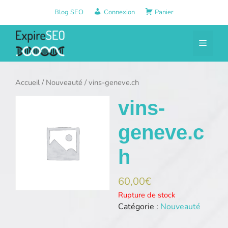
Aller
Blog SEO
Connexion
Panier
au
contenu
Menu
Accueil
/
Nouveauté
/ vins-geneve.ch
vins-
geneve.c
h
60,00
€
Rupture de stock
Catégorie :
Nouveauté