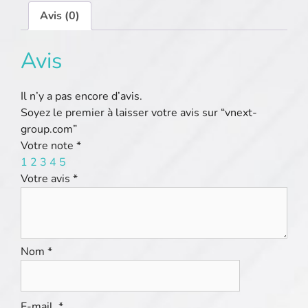
Avis (0)
Avis
Il n’y a pas encore d’avis.
Soyez le premier à laisser votre avis sur “vnext-
group.com”
Votre note
*
1
2
3
4
5
Votre avis
*
Nom
*
E-mail
*