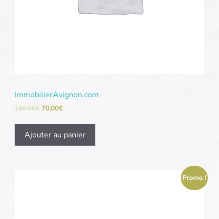
ImmobilierAvignon.com
120,00
€
70,00
€
Ajouter au panier
Promo !