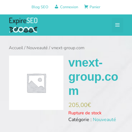
Aller
Blog SEO
Connexion
Panier
au
contenu
Menu
Accueil
/
Nouveauté
/ vnext-group.com
vnext-
group.co
m
205,00
€
Rupture de stock
Catégorie :
Nouveauté