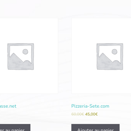
asse.net
Pizzeria-Sete.com
60,00
€
45,00
€
er au panier
Ajouter au panier