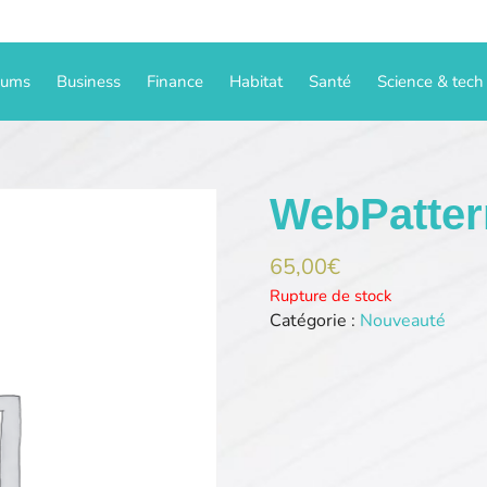
iums
Business
Finance
Habitat
Santé
Science & tech
WebPatter
65,00
€
Rupture de stock
Catégorie :
Nouveauté