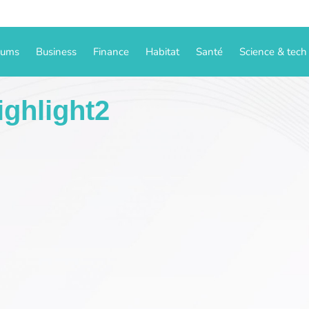
iums
Business
Finance
Habitat
Santé
Science & tech
ghlight2