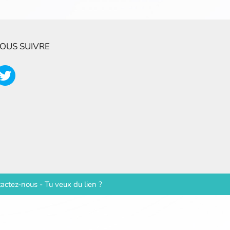
OUS SUIVRE
actez-nous
-
Tu veux du lien ?