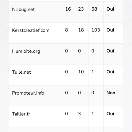
16
23
58
Oui
N1bug.net
9
8
18
103
Oui
Kerstcreatief.com
2
0
0
0
Oui
Humidite.org
5
0
10
1
Oui
Tuile.net
2
0
0
0
Non
Promoteur.info
1
0
3
1
Oui
8
Tailler.fr
1