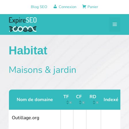
Aller
Blog SEO
Connexion
Panier
au
contenu
Menu
Habitat
Maisons & jardin
TF
CF
RD
Nom de domaine
Indexé
Outillage.org
2