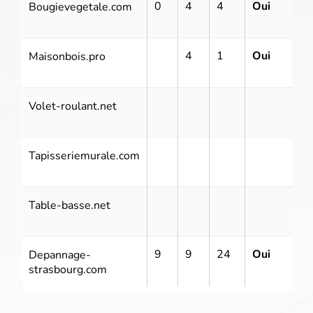
0
4
4
Oui
Bougievegetale.com
6
4
1
Oui
Maisonbois.pro
1
Volet-roulant.net
7
Tapisseriemurale.com
9
Table-basse.net
8
9
9
24
Oui
6
Depannage-
1
strasbourg.com