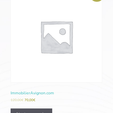
ImmobilierAvignon.com
120,00
€
70,00
€