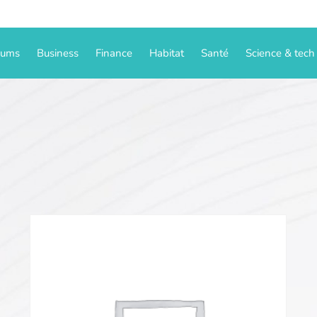
iums
Business
Finance
Habitat
Santé
Science & tech