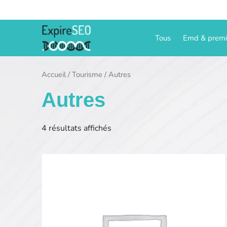
Aller
au
contenu
Tous
Emd & prem
Accueil
/
Tourisme
/ Autres
Autres
4 résultats affichés