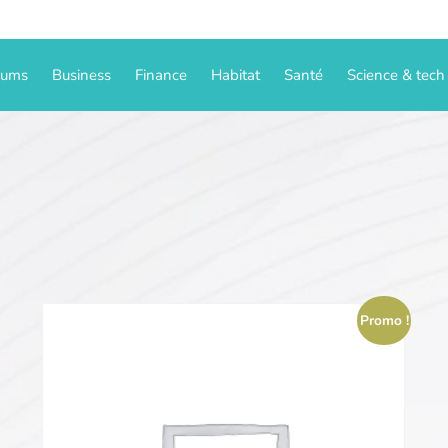
iums
Business
Finance
Habitat
Santé
Science & tech
Promo !