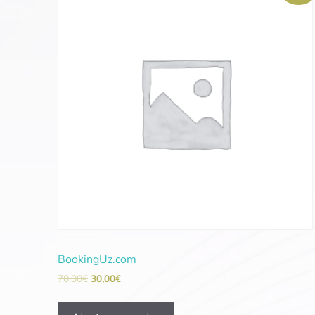
BookingUz.com
70,00
€
30,00
€