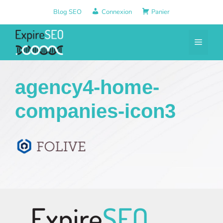
Aller
Blog SEO
Connexion
Panier
au
contenu
Menu
agency4-home-
companies-icon3