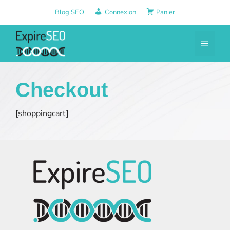
Aller
Blog SEO
Connexion
Panier
au
contenu
Menu
Checkout
[shoppingcart]