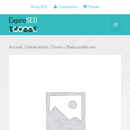
Aller
Blog SEO
Connexion
Panier
au
contenu
Menu
Accueil
/
Généraliste
/
Divers
/ Babouchka.net