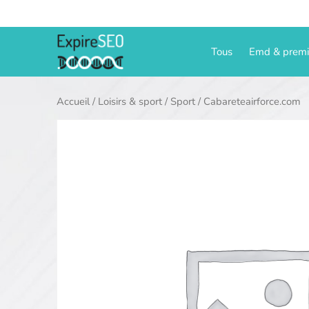
Aller
au
contenu
Tous
Emd & prem
Accueil
/
Loisirs & sport
/
Sport
/ Cabareteairforce.com