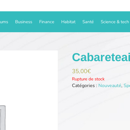
iums
Business
Finance
Habitat
Santé
Science & tech
Cabaretea
35,00
€
Rupture de stock
Catégories :
Nouveauté
,
Sp