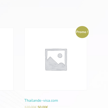
Promo !
Thailande-visa.com
120,00
€
50,00
€