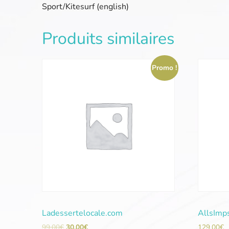
Sport/Kitesurf (english)
Produits similaires
Promo !
Ladessertelocale.com
AllsImp
99,00
€
30,00
€
129,00
€