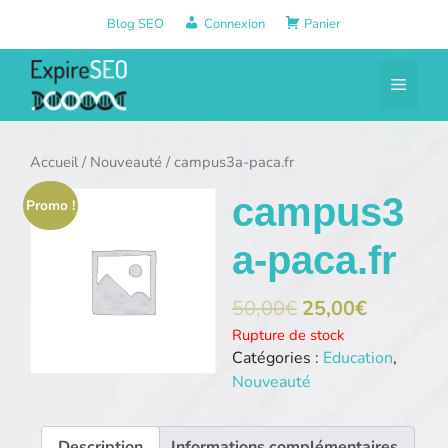
Aller
Blog SEO
Connexion
Panier
au
contenu
Menu
Accueil
/
Nouveauté
/ campus3a-paca.fr
campus3
Promo !
a-paca.fr
50,00
€
25,00
€
Rupture de stock
Catégories :
Education
,
Nouveauté
Description
Informations complémentaires