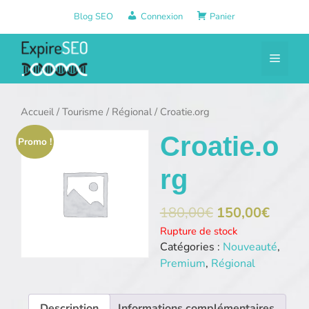
Aller
Blog SEO
Connexion
Panier
au
contenu
Menu
Accueil
/
Tourisme
/
Régional
/ Croatie.org
Croatie.o
Promo !
rg
180,00
€
150,00
€
Rupture de stock
Catégories :
Nouveauté
,
Premium
,
Régional
Description
Informations complémentaires