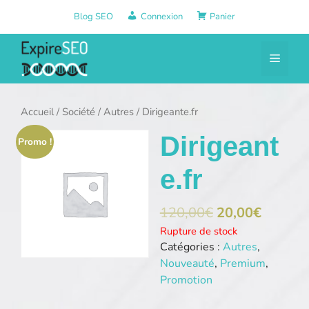
Aller
Blog SEO
Connexion
Panier
au
contenu
Menu
Accueil
/
Société
/
Autres
/ Dirigeante.fr
Dirigeant
Promo !
e.fr
120,00
€
20,00
€
Rupture de stock
Catégories :
Autres
,
Nouveauté
,
Premium
,
Promotion