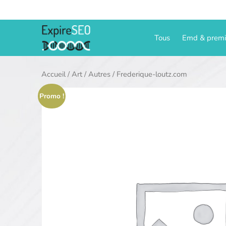
Aller
au
contenu
Tous
Emd & prem
Accueil
/
Art
/
Autres
/ Frederique-loutz.com
Promo !