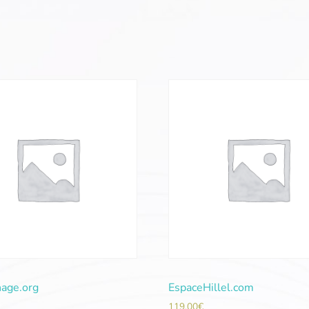
age.org
EspaceHillel.com
119,00
€