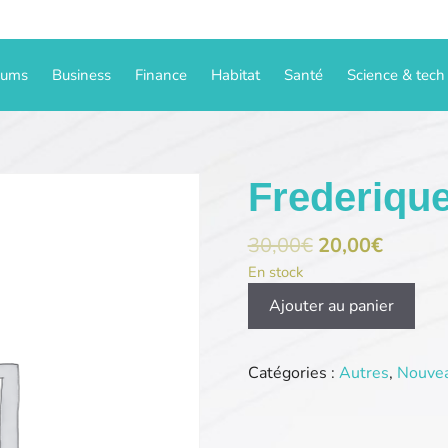
iums
Business
Finance
Habitat
Santé
Science & tech
Frederiqu
30,00
€
20,00
€
En stock
quantité
Ajouter au panier
de
Frederique-
loutz.com
Catégories :
Autres
,
Nouve