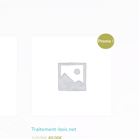
Promo !
Traitement-bois.net
120,00
€
60,00
€