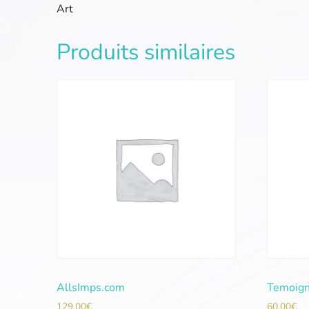
Art
Produits similaires
AllsImps.com
Temoign
129,00
€
60,00
€