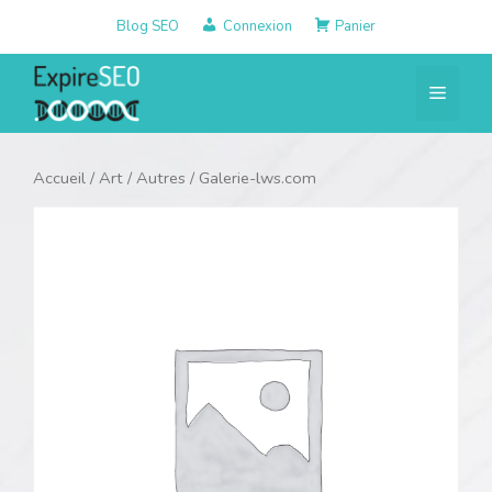
Aller
Blog SEO
Connexion
Panier
au
contenu
Menu
Accueil
/
Art
/
Autres
/ Galerie-lws.com