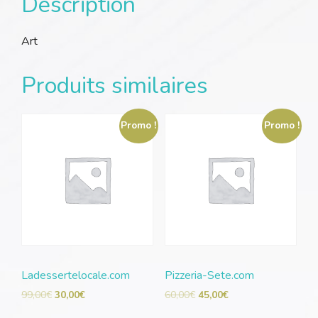
Description
Art
Produits similaires
Promo !
Promo !
Ladessertelocale.com
Pizzeria-Sete.com
99,00
€
30,00
€
60,00
€
45,00
€