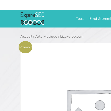
Aller
au
contenu
Tous
Emd & prem
Accueil
/
Art
/
Musique
/ Lizakerob.com
Promo !