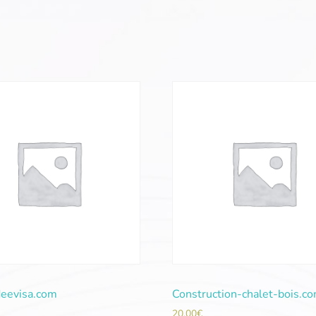
deevisa.com
Construction-chalet-bois.c
20,00
€