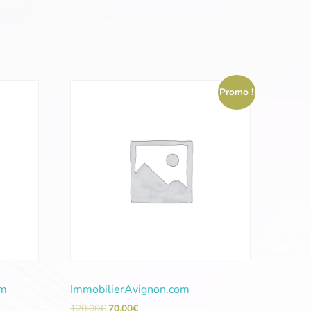
Promo !
om
ImmobilierAvignon.com
120,00
€
70,00
€