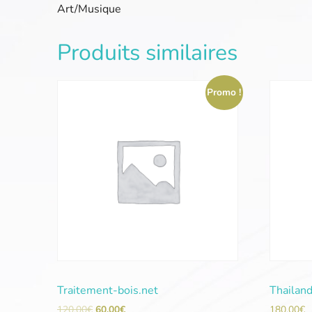
Art/Musique
Produits similaires
Promo !
Traitement-bois.net
Thailan
120,00
€
60,00
€
180,00
€