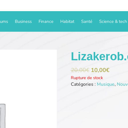
iums
Business
Finance
Habitat
Santé
Science & tech
Lizakerob
20,00
€
10,00
€
Rupture de stock
Catégories :
Musique
,
Nouv