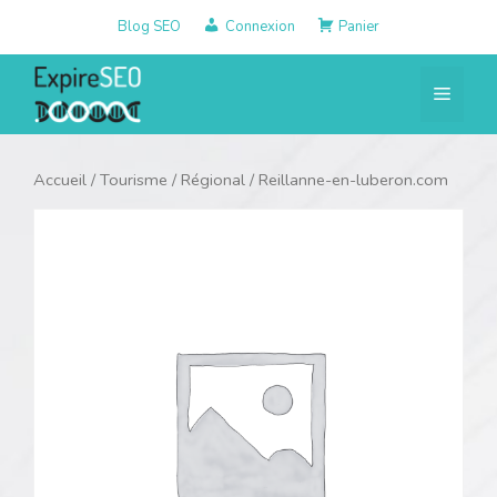
Aller
Blog SEO
Connexion
Panier
au
contenu
Menu
Accueil
/
Tourisme
/
Régional
/ Reillanne-en-luberon.com