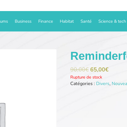
iums
Business
Finance
Habitat
Santé
Science & tech
Reminder
90,00
€
65,00
€
Rupture de stock
Catégories :
Divers
,
Nouvea