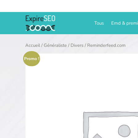
Aller
au
contenu
Tous
Emd & prem
Accueil
/
Généraliste
/
Divers
/ Reminderfeed.com
Promo !