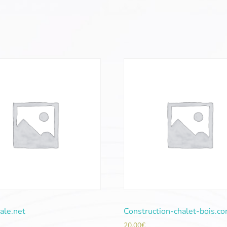
ale.net
Construction-chalet-bois.c
20,00
€