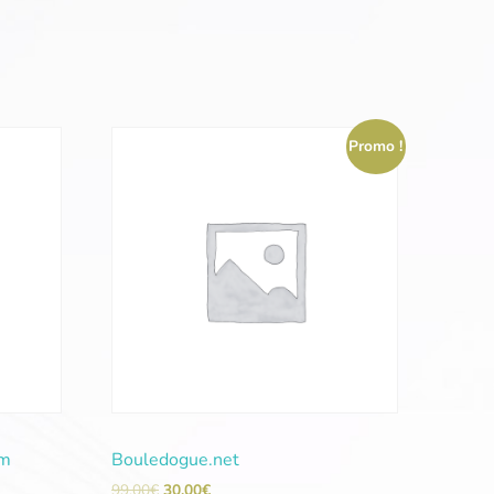
Promo !
om
Bouledogue.net
99,00
€
30,00
€