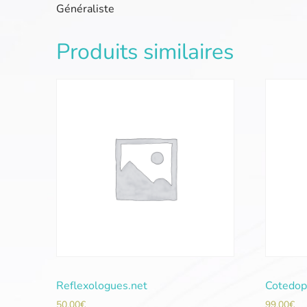
Généraliste
Produits similaires
Reflexologues.net
Cotedop
50,00
€
99,00
€