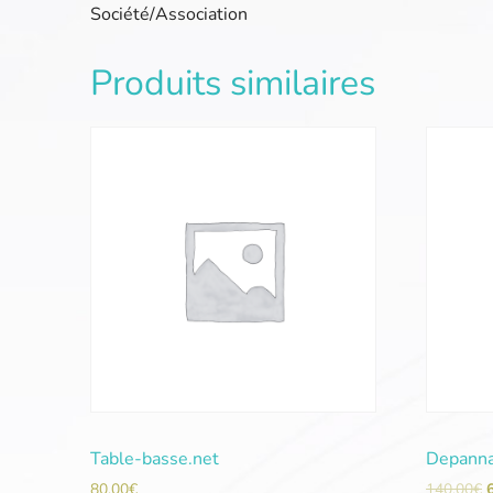
Société/Association
Produits similaires
Table-basse.net
Depanna
80,00
€
140,00
€