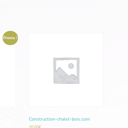
Promo !
Construction-chalet-bois.com
20,00
€