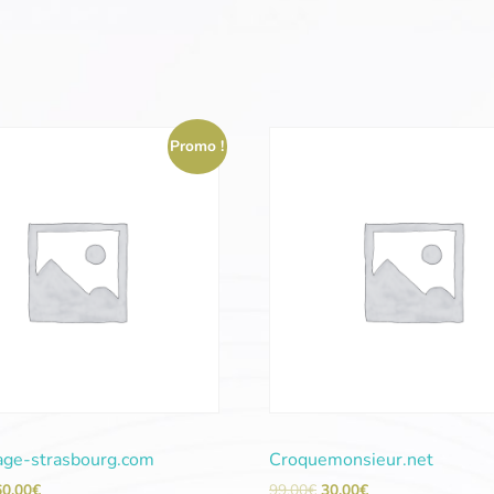
Promo !
ge-strasbourg.com
Croquemonsieur.net
60,00
€
99,00
€
30,00
€