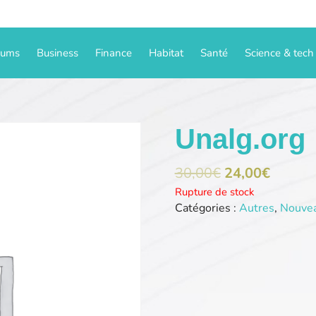
iums
Business
Finance
Habitat
Santé
Science & tech
Unalg.org
30,00
€
24,00
€
Rupture de stock
Catégories :
Autres
,
Nouve