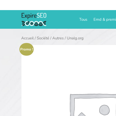
Aller
au
contenu
Tous
Emd & prem
Accueil
/
Société
/
Autres
/ Unalg.org
Promo !