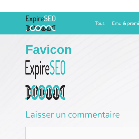
Aller
au
contenu
Tous
Emd & prem
Favicon
Laisser un commentaire
Commentaire