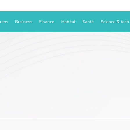
iums
Business
Finance
Habitat
Santé
Science & tech