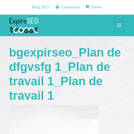
Aller
Blog SEO
Connexion
Panier
au
contenu
Menu
bgexpirseo_Plan de
dfgvsfg 1_Plan de
travail 1_Plan de
travail 1