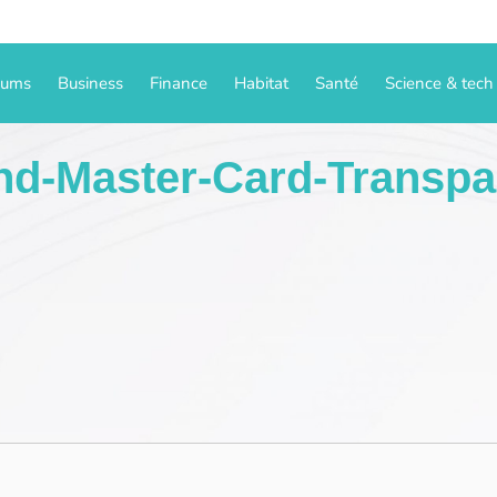
iums
Business
Finance
Habitat
Santé
Science & tech
And-Master-Card-Transp