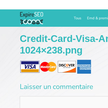
Aller
au
contenu
Tous
Emd & prem
Credit-Card-Visa-
1024×238.png
Laisser un commentaire
Commentaire