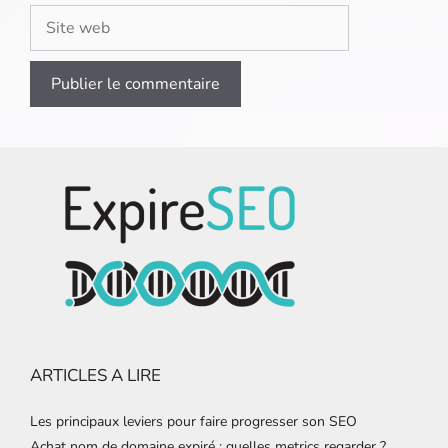
Site
web
ARTICLES A LIRE
Les principaux leviers pour faire progresser son SEO
Achat nom de domaine expiré : quelles metrics regarder ?