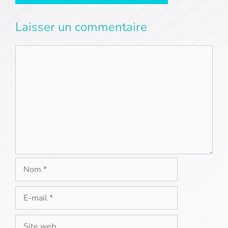
Laisser un commentaire
Commentaire
Nom
E-
mail
Site