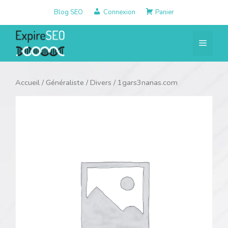
Aller
Blog SEO
Connexion
Panier
au
contenu
Menu
Accueil
/
Généraliste
/
Divers
/ 1gars3nanas.com