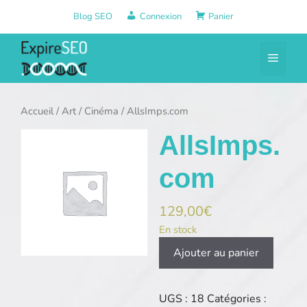
Aller
Blog SEO
Connexion
Panier
au
contenu
Menu
Accueil
/
Art
/
Cinéma
/ AllsImps.com
AllsImps.
com
129,00
€
En stock
quantité
Ajouter au panier
de
AllsImps.com
UGS :
18
Catégories :