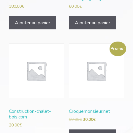
180,00
€
60,00
€
Ajouter au panier
Ajouter au panier
Promo !
Construction-chalet-
Croquemonsieur.net
bois.com
99,00
€
30,00
€
20,00
€