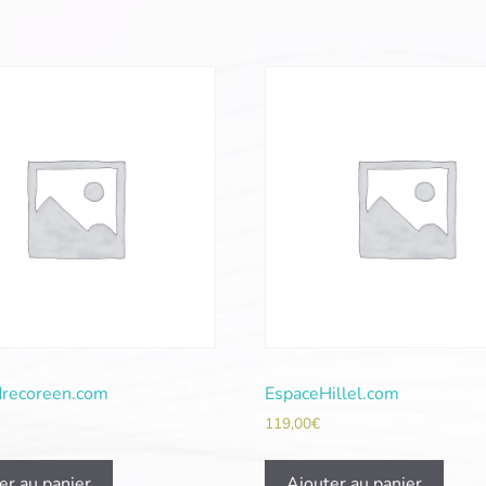
recoreen.com
EspaceHillel.com
119,00
€
er au panier
Ajouter au panier