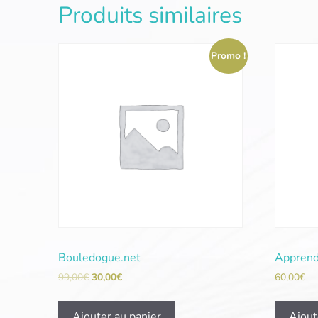
Produits similaires
Promo !
Bouledogue.net
Apprend
99,00
€
30,00
€
60,00
€
Ajouter au panier
Ajout