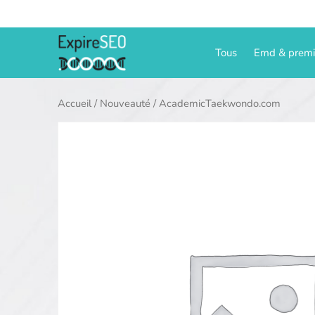
Aller
au
contenu
Tous
Emd & prem
Accueil
/
Nouveauté
/ AcademicTaekwondo.com