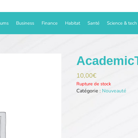
iums
Business
Finance
Habitat
Santé
Science & tech
Academic
10,00
€
Rupture de stock
Catégorie :
Nouveauté