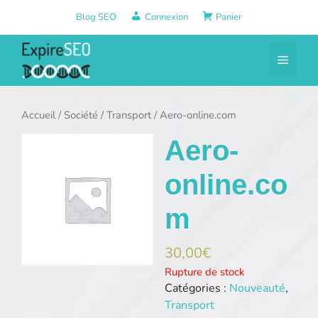
Aller
Blog SEO
Connexion
Panier
au
contenu
Menu
Accueil
/
Société
/
Transport
/ Aero-online.com
Aero-
online.co
m
30,00
€
Rupture de stock
Catégories :
Nouveauté
,
Transport