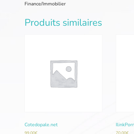
Finance/Immobilier
Produits similaires
Cotedopale.net
IlinkPor
99,00
€
70,00
€