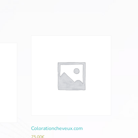
Colorationcheveux.com
75,00
€