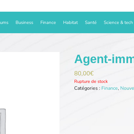
iums
Business
Finance
Habitat
Santé
Science & tech
Agent-immo
80,00
€
Rupture de stock
Catégories :
Finance
,
Nouve