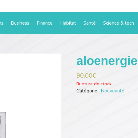
ms
Business
Finance
Habitat
Santé
Science & tech
aloenergie
90,00
€
Rupture de stock
Catégorie :
Nouveauté