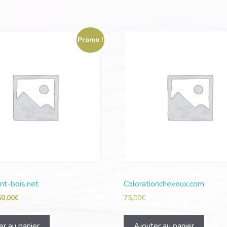
Promo !
nt-bois.net
Colorationcheveux.com
60,00
€
75,00
€
er au panier
Ajouter au panier