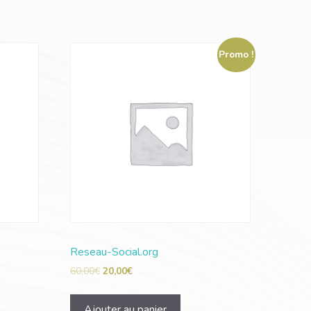
Promo !
Reseau-Social.org
60,00
€
20,00
€
Ajouter au panier