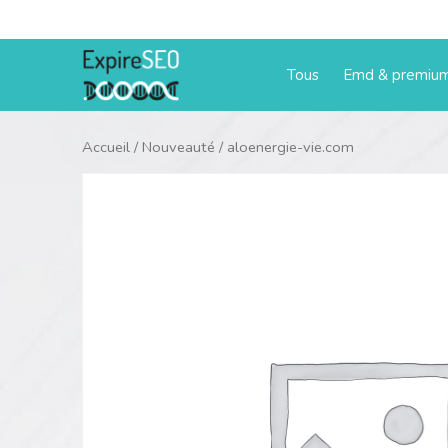
Aller
au
contenu
Tous
Emd & premiu
Accueil
/
Nouveauté
/ aloenergie-vie.com